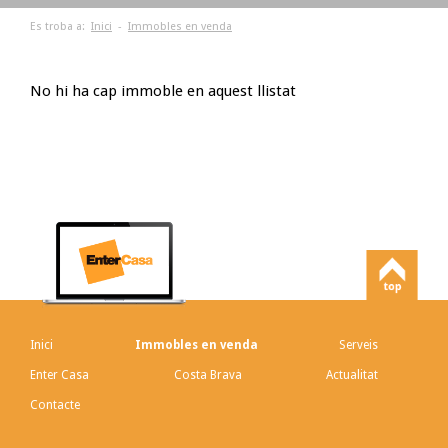
Es troba a:
Inici
-
Immobles en venda
No hi ha cap immoble en aquest llistat
Inici
Immobles en venda
Serveis
Enter Casa
Costa Brava
Actualitat
Contacte